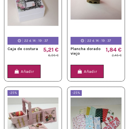
22
d.
14
:
19
:
36
22
d.
14
:
19
:
36
Caja de costura
5,21 €
Plancha dorado
1,84 €
viejo
6,95 €
2,45 €
Añadir
Añadir
-25%
-25%