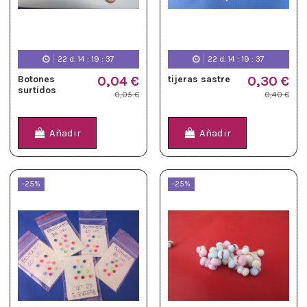
22
d.
14
:
19
:
36
22
d.
14
:
19
:
36
Botones
0,04 €
tijeras sastre
0,30 €
surtidos
0,05 €
0,40 €
Añadir
Añadir
-25%
-25%