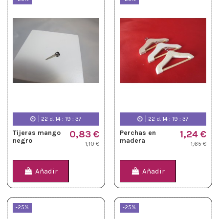
22
d.
14
:
19
:
36
22
d.
14
:
19
:
36
Tijeras mango
0,83 €
Perchas en
1,24 €
negro
madera
1,10 €
1,65 €
Añadir
Añadir
-25%
-25%