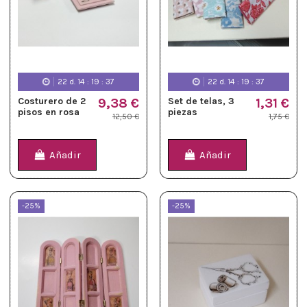
22
d.
14
:
19
:
36
22
d.
14
:
19
:
36
Costurero de 2
9,38 €
Set de telas, 3
1,31 €
pisos en rosa
piezas
12,50 €
1,75 €
Añadir
Añadir
-25%
-25%