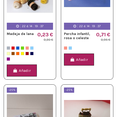
22
d.
14
:
19
:
36
22
d.
14
:
19
:
36
Madeja de lana
0,23 €
Percha infantil,
0,71 €
rosa o celeste
0,30 €
0,95 €
Añadir
Añadir
-25%
-25%