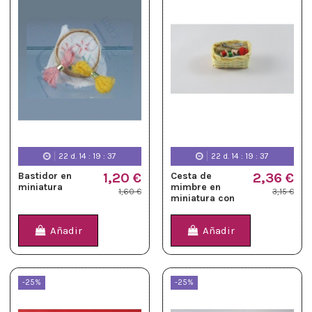
22
d.
14
:
19
:
36
22
d.
14
:
19
:
36
Bastidor en
1,20 €
Cesta de
2,36 €
miniatura
mimbre en
1,60 €
3,15 €
miniatura con
accesorios
Añadir
Añadir
-25%
-25%