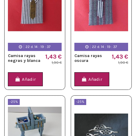
22
d.
14
:
19
:
36
22
d.
14
:
19
:
36
Camisa rayas
1,43 €
Camisa rayas
1,43 €
negras y blanca
oscura
1,90 €
1,90 €
Añadir
Añadir
-25%
-25%