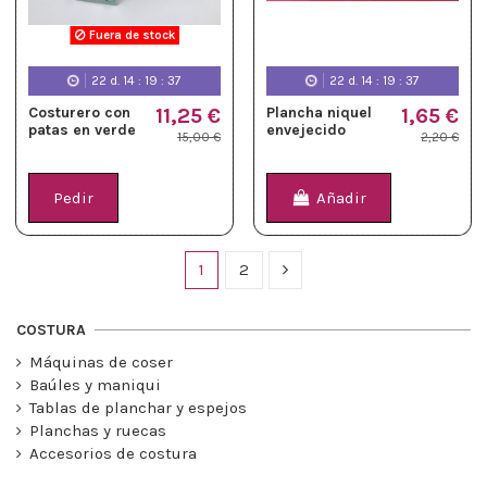
Fuera de stock
22
d.
14
:
19
:
36
22
d.
14
:
19
:
36
Costurero con
11,25 €
Plancha niquel
1,65 €
patas en verde
envejecido
15,00 €
2,20 €
Pedir
Añadir
1
2
COSTURA
Máquinas de coser
Baúles y maniqui
Tablas de planchar y espejos
Planchas y ruecas
Accesorios de costura