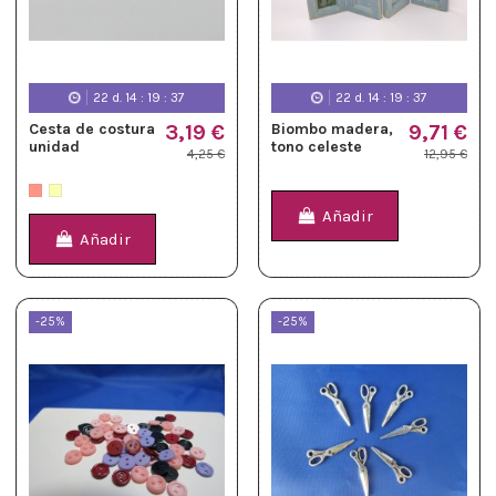
22
d.
14
:
19
:
36
22
d.
14
:
19
:
36
Cesta de costura
3,19 €
Biombo madera,
9,71 €
unidad
tono celeste
4,25 €
12,95 €
Añadir
Añadir
-25%
-25%