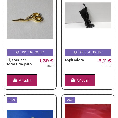
22
d.
14
:
19
:
36
22
d.
14
:
19
:
36
Tijeras con
1,39 €
Aspiradora
3,11 €
forma de pato
1,85 €
4,15 €
Añadir
Añadir
-25%
-25%