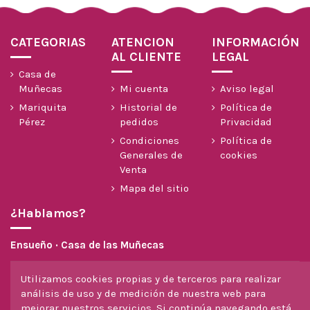
CATEGORIAS
ATENCION
INFORMACIÓN
AL CLIENTE
LEGAL
Casa de
Muñecas
Mi cuenta
Aviso legal
Mariquita
Historial de
Política de
Pérez
pedidos
Privacidad
Condiciones
Política de
Generales de
cookies
Venta
Mapa del sitio
¿Hablamos?
Ensueño · Casa de las Muñecas
604 299 558
Utilizamos cookies propias y de terceros para realizar
análisis de uso y de medición de nuestra web para
info@casadelasmunecas.com
mejorar nuestros servicios. Si continúa navegando está