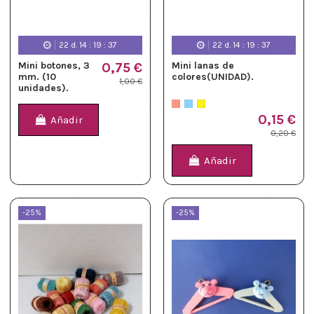
22
d.
14
:
19
:
36
22
d.
14
:
19
:
36
Mini botones, 3
0,75 €
Mini lanas de
mm. (10
colores(UNIDAD).
1,00 €
unidades).
0,15 €
Añadir
0,20 €
Añadir
-25%
-25%