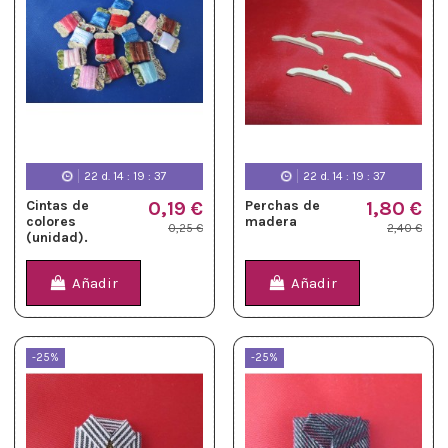
22
d.
14
:
19
:
36
22
d.
14
:
19
:
36
Cintas de
0,19 €
Perchas de
1,80 €
colores
madera
0,25 €
2,40 €
(unidad).
Añadir
Añadir
-25%
-25%