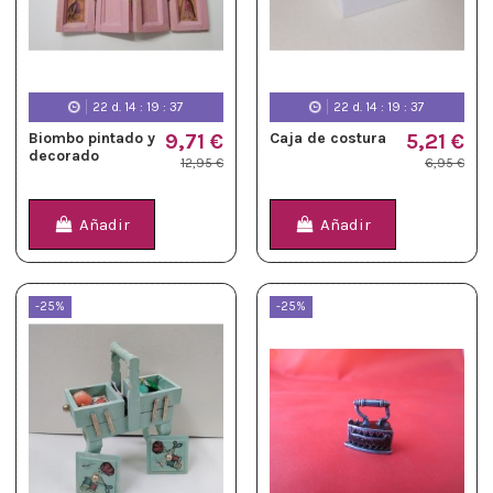
22
d.
14
:
19
:
36
22
d.
14
:
19
:
36
Biombo pintado y
9,71 €
Caja de costura
5,21 €
decorado
12,95 €
6,95 €
Añadir
Añadir
-25%
-25%