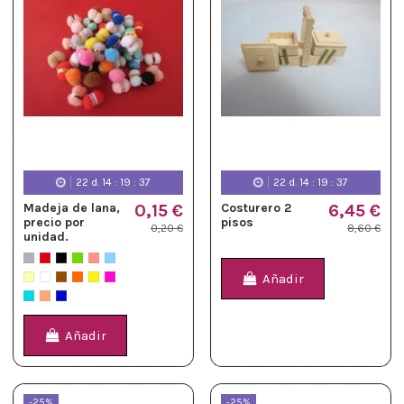
22
d.
14
:
19
:
36
22
d.
14
:
19
:
36
Madeja de lana,
0,15 €
Costurero 2
6,45 €
precio por
pisos
0,20 €
8,60 €
unidad.
Añadir
Añadir
-25%
-25%