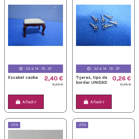
22
d.
14
:
19
:
36
22
d.
14
:
19
:
36
Escabel caoba
2,40 €
Tijeras, tipo de
0,26 €
bordar UNIDAD
3,20 €
0,35 €
Añadir
Añadir
-25%
-25%