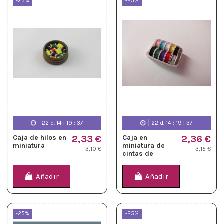
-25%
-25%
22
d.
14
:
19
:
36
22
d.
14
:
19
:
36
Caja de hilos en
2,33 €
Caja en
2,36 €
miniatura
miniatura de
3,10 €
3,15 €
cintas de
colores
Añadir
Añadir
-25%
-25%