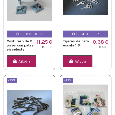
22
d.
14
:
19
:
36
22
d.
14
:
19
:
36
Costurero de 2
11,25 €
Tijeras de pato
0,38 €
pisos con patas
escala 1:6
15,00 €
0,50 €
en celeste
Añadir
Añadir
-25%
-25%