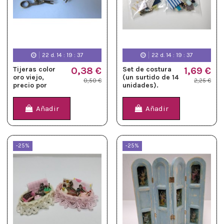
22
d.
14
:
19
:
36
22
d.
14
:
19
:
36
Tijeras color
0,38 €
Set de costura
1,69 €
oro viejo,
(un surtido de 14
0,50 €
2,25 €
precio por
unidades).
unidad
Añadir
Añadir
-25%
-25%