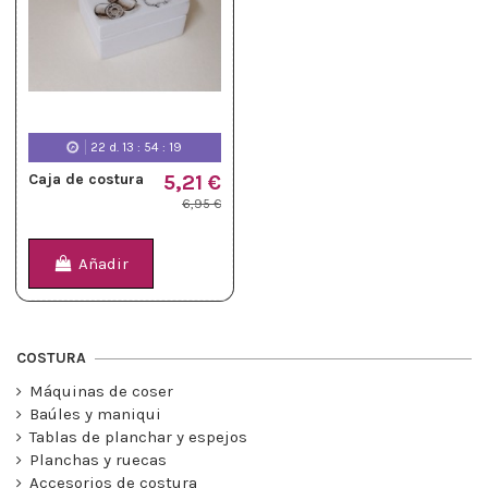
22
d.
13
:
54
:
19
Caja de costura
5,21 €
6,95 €
Añadir
COSTURA
Máquinas de coser
Baúles y maniqui
Tablas de planchar y espejos
Planchas y ruecas
Accesorios de costura