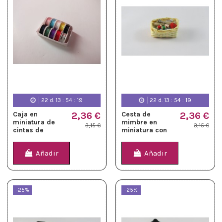
22
d.
13
:
54
:
19
22
d.
13
:
54
:
19
Caja en
2,36 €
Cesta de
2,36 €
miniatura de
mimbre en
3,15 €
3,15 €
cintas de
miniatura con
colores
accesorios
Añadir
Añadir
-25%
-25%