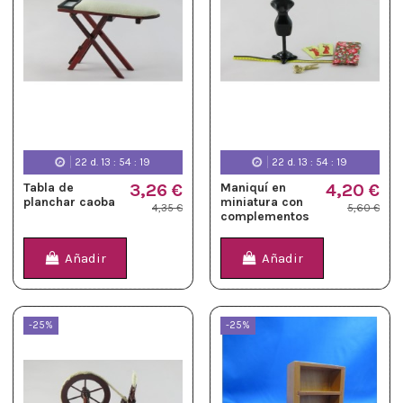
22
d.
13
:
54
:
19
22
d.
13
:
54
:
19
Tabla de
3,26 €
Maniquí en
4,20 €
planchar caoba
miniatura con
4,35 €
5,60 €
complementos
Añadir
Añadir
-25%
-25%