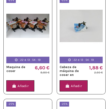
-25%
-25%
22
d.
13
:
54
:
19
22
d.
13
:
54
:
19
Maquina de
6,60 €
Cabeza de
1,88 €
coser
máquina de
8,80 €
2,50 €
coser en
miniatura
Añadir
Añadir
-25%
-25%