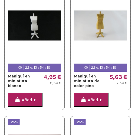
22
d.
13
:
54
:
19
22
d.
13
:
54
:
19
Maniquí en
4,95 €
Maniquí en
5,63 €
miniatura
miniatura de
6,60 €
7,50 €
blanco
color pino
Añadir
Añadir
-25%
-25%