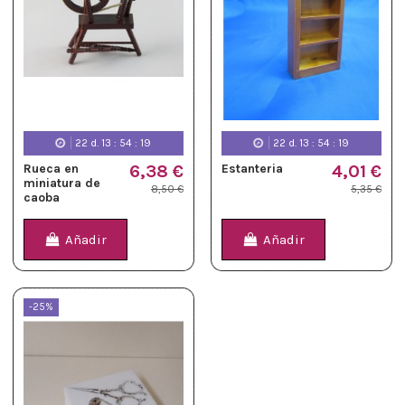
22
d.
13
:
54
:
19
22
d.
13
:
54
:
19
Rueca en
6,38 €
Estanteria
4,01 €
miniatura de
8,50 €
5,35 €
caoba
Añadir
Añadir
-25%