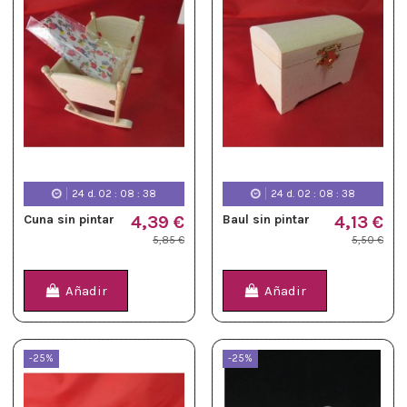
24
d.
02
:
08
:
37
24
d.
02
:
08
:
37
Cuna sin pintar
4,39 €
Baul sin pintar
4,13 €
5,85 €
5,50 €
Añadir
Añadir
-25%
-25%