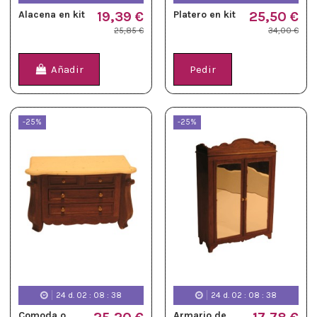
Alacena en kit
19,39 €
Platero en kit
25,50 €
25,85 €
34,00 €
Añadir
Pedir
-25%
-25%
24
d.
02
:
08
:
37
24
d.
02
:
08
:
37
Comoda o
Armario de