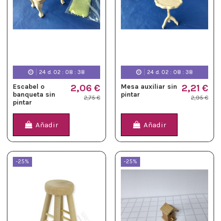
24
d.
02
:
08
:
37
24
d.
02
:
08
:
37
Escabel o
2,06 €
Mesa auxiliar sin
2,21 €
banqueta sin
pintar
2,75 €
2,95 €
pintar
Añadir
Añadir
-25%
-25%