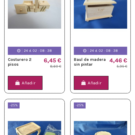
24
d.
02
:
08
:
37
24
d.
02
:
08
:
37
Costurero 2
6,45 €
Baul de madera
4,46 €
pisos
sin pintar
8,60 €
5,95 €
Añadir
Añadir
-25%
-25%