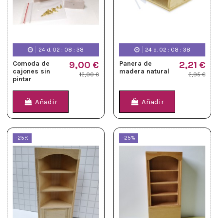
24
d.
02
:
08
:
37
24
d.
02
:
08
:
37
Comoda de
9,00 €
Panera de
2,21 €
cajones sin
madera natural
12,00 €
2,95 €
pintar
Añadir
Añadir
-25%
-25%