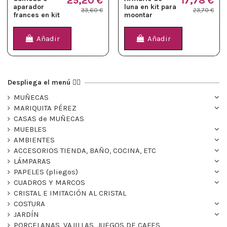
25,20 €
17,78 €
aparador
luna en kit para
33,60 €
23,70 €
frances en kit
moontar
para montar
Añadir
Añadir
Despliega el menú 👉🏻
MUÑECAS
MARIQUITA PÉREZ
CASAS de MUÑECAS
MUEBLES
AMBIENTES
ACCESORIOS TIENDA, BAÑO, COCINA, ETC
LÁMPARAS
PAPELES (pliegos)
CUADROS Y MARCOS
CRISTAL E IMITACIÓN AL CRISTAL
COSTURA
JARDÍN
PORCELANAS, VAJILLAS, JUEGOS DE CAFES