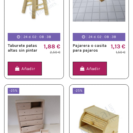
24
d.
02
:
08
:
37
24
d.
02
:
08
:
37
Taburete patas
1,88 €
Pajarera o casita
1,13 €
altas sin pintar
para pajaros
2,50 €
1,50 €
Añadir
Añadir
-25%
-25%