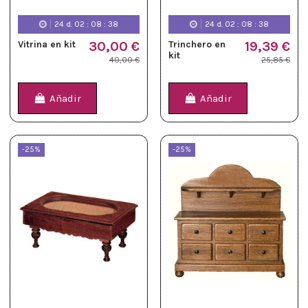
24
d.
02
:
08
:
37
24
d.
02
:
08
:
37
Vitrina en kit
30,00 €
Trinchero en
19,39 €
kit
40,00 €
25,85 €
Añadir
Añadir
-25%
-25%