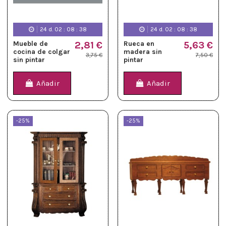
24
d.
02
:
08
:
37
24
d.
02
:
08
:
37
Mueble de
2,81 €
Rueca en
5,63 €
cocina de colgar
madera sin
3,75 €
7,50 €
sin pintar
pintar
Añadir
Añadir
-25%
-25%