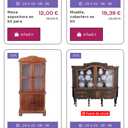
24
d.
02
:
08
:
37
24
d.
02
:
08
:
37
Mesa
12,00 €
Mueble,
19,39 €
expositora en
cubertero en
16,00 €
25,85 €
kit para
kit
montar
Añadir
Añadir
-25%
-25%
Fuera de stock
24
d.
02
:
08
:
37
24
d.
02
:
08
:
37