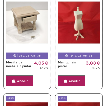
24
d.
02
:
08
:
37
24
d.
02
:
08
:
37
Mesilla de
4,05 €
Maniqui sin
3,83 €
noche sin pintar
pintar
5,40 €
5,10 €
Añadir
Añadir
-25%
-25%