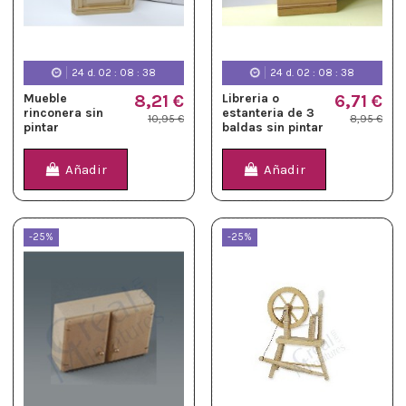
24
d.
02
:
08
:
37
24
d.
02
:
08
:
37
Mueble
8,21 €
Libreria o
6,71 €
rinconera sin
estanteria de 3
10,95 €
8,95 €
pintar
baldas sin pintar
Añadir
Añadir
-25%
-25%