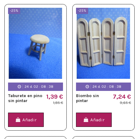
-25%
-25%
24
d.
02
:
08
:
37
24
d.
02
:
08
:
37
Taburete en pino
1,39 €
Biombo sin
7,24 €
sin pintar
pintar
1,85 €
9,65 €
Añadir
Añadir