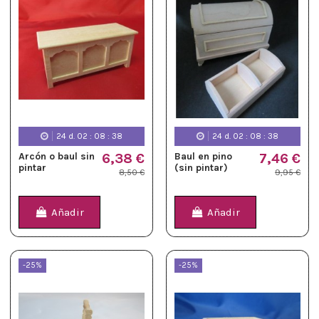
24
d.
02
:
08
:
37
24
d.
02
:
08
:
37
Arcón o baul sin
6,38 €
Baul en pino
7,46 €
pintar
(sin pintar)
8,50 €
9,95 €
Añadir
Añadir
-25%
-25%