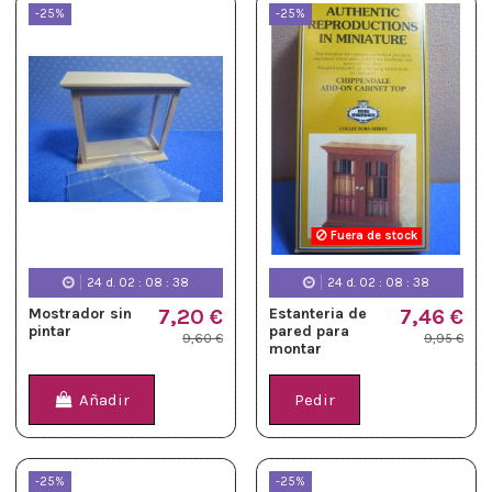
-25%
-25%
Fuera de stock
24
d.
02
:
08
:
37
24
d.
02
:
08
:
37
Mostrador sin
7,20 €
Estanteria de
7,46 €
pintar
pared para
9,60 €
9,95 €
montar
Añadir
Pedir
-25%
-25%