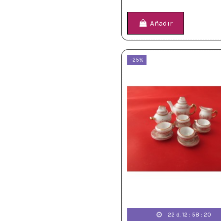
Añadir
-25%
22
d.
12
:
58
:
18