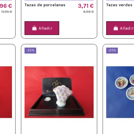
,96 €
Tazas de porcelanas
3,71 €
Tazas verdes
11,95 €
4,95 €
Añadir
Añadir
-25%
-25%