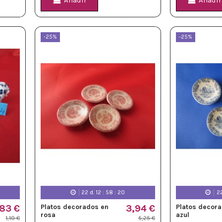
Añadir
Añadir
-25%
-25%
22
d.
12
:
58
:
18
2
83 €
Platos decorados en
3,94 €
Platos decor
rosa
azul
1,10 €
5,25 €