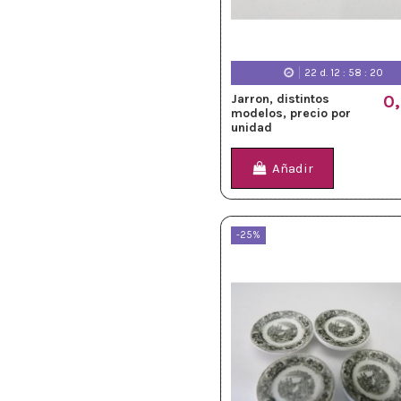
22
d.
12
:
58
:
18
Jarron, distintos
0
modelos, precio por
unidad
Añadir
-25%