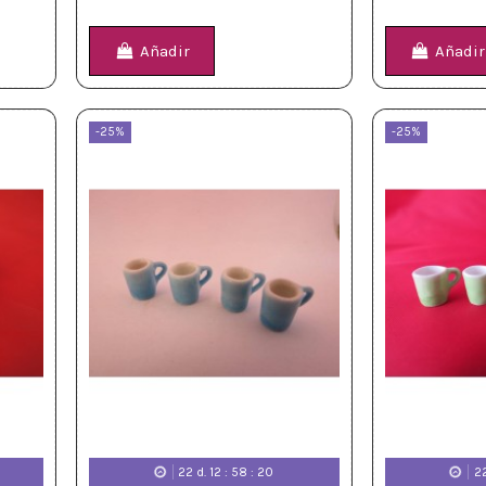
Añadir
Añadir
-25%
-25%
22
d.
12
:
58
:
18
2