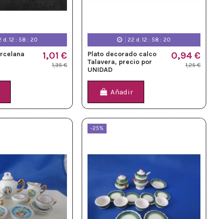
2
d.
12
:
58
:
18
22
d.
12
:
58
:
18
orcelana
1,01 €
Plato decorado calco
0,94 €
Talavera, precio por
1,35 €
1,25 €
UNIDAD
Añadir
-25%