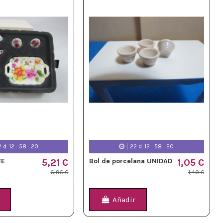
2
d.
12
:
58
:
18
22
d.
12
:
58
:
18
FE
5,21 €
Bol de porcelana UNIDAD
1,05 €
6,95 €
1,40 €
Añadir