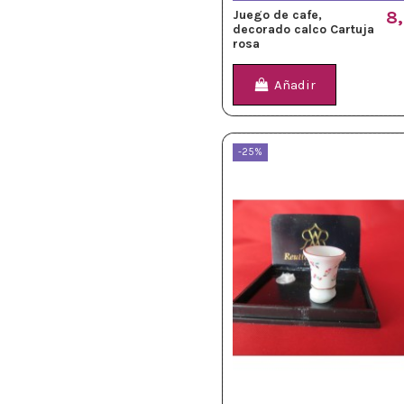
Juego de cafe,
8
decorado calco Cartuja
rosa
Añadir
-25%