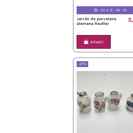
22
d.
12
:
58
:
18
Jarrón de porcelana
3
alemana Reutter
Añadir
-25%