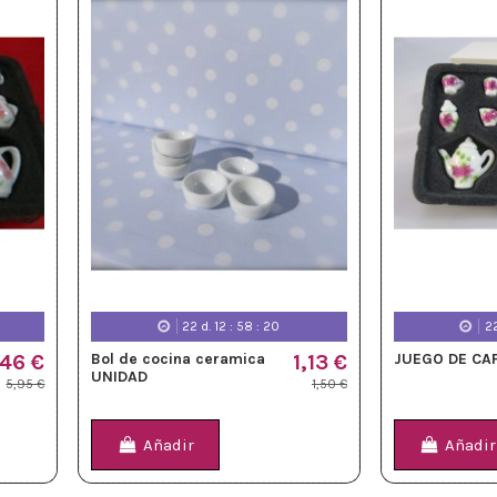
22
d.
12
:
58
:
18
2
,46 €
Bol de cocina ceramica
1,13 €
JUEGO DE CA
UNIDAD
5,95 €
1,50 €
Añadir
Añadir