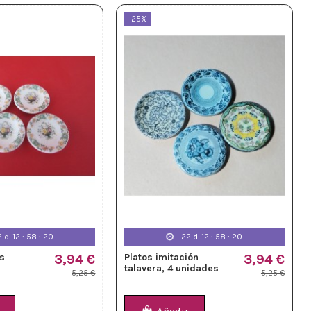
-25%
2
d.
12
:
58
:
18
22
d.
12
:
58
:
18
os
3,94 €
Platos imitación
3,94 €
talavera, 4 unidades
5,25 €
5,25 €