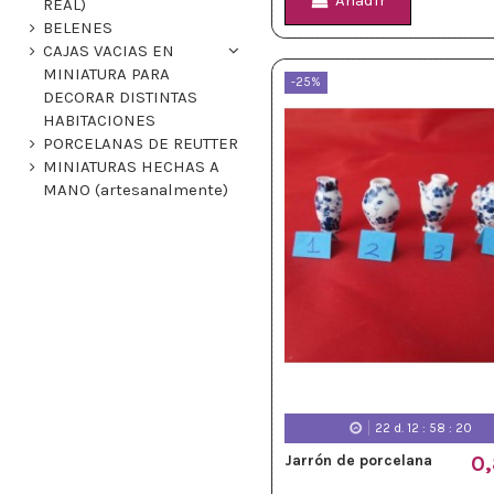
Añadir
REAL)
BELENES
CAJAS VACIAS EN
MINIATURA PARA
-25%
DECORAR DISTINTAS
HABITACIONES
PORCELANAS DE REUTTER
MINIATURAS HECHAS A
MANO (artesanalmente)
22
d.
12
:
58
:
18
Jarrón de porcelana
0,