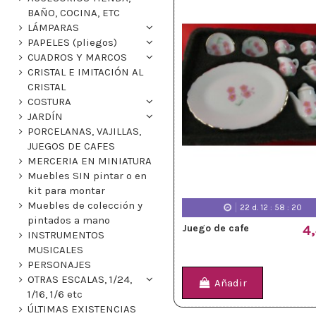
BAÑO, COCINA, ETC
LÁMPARAS
PAPELES (pliegos)
CUADROS Y MARCOS
CRISTAL E IMITACIÓN AL
CRISTAL
COSTURA
JARDÍN
PORCELANAS, VAJILLAS,
JUEGOS DE CAFES
MERCERIA EN MINIATURA
Muebles SIN pintar o en
kit para montar
Muebles de colección y
22
d.
12
:
58
:
18
pintados a mano
Juego de cafe
4
INSTRUMENTOS
MUSICALES
PERSONAJES
OTRAS ESCALAS, 1/24,
Añadir
1/16, 1/6 etc
ÚLTIMAS EXISTENCIAS