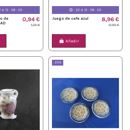
2
d.
12
:
58
:
18
22
d.
12
:
58
:
18
do de
0,94 €
Juego de cafe azul
8,96 €
DAD
1,25 €
11,95 €
Añadir
-25%