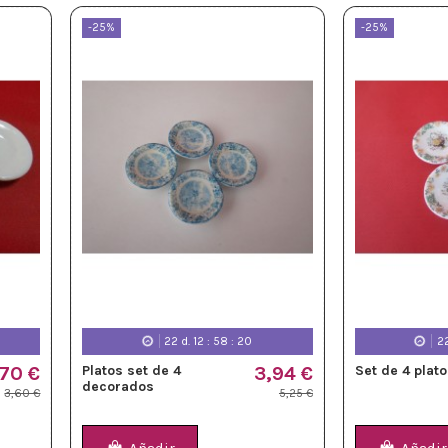
-25%
-25%
22
d.
12
:
58
:
18
2
,70 €
Platos set de 4
3,94 €
Set de 4 plat
decorados
3,60 €
5,25 €