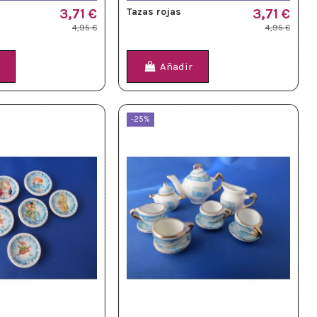
3,71 €
Tazas rojas
3,71 €
4,95 €
4,95 €
Añadir
-25%