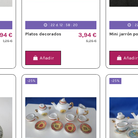
22
d.
12
:
58
:
18
2
,94 €
Platos decorados
3,94 €
Mini jarrón p
1,25 €
5,25 €
Añadir
Añadir
-25%
-25%