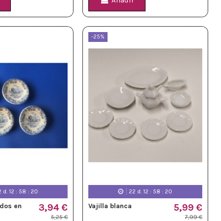
Añadir
-25%
2
d.
12
:
58
:
18
22
d.
12
:
58
:
18
ados en
3,94 €
Vajilla blanca
5,99 €
5,25 €
7,99 €