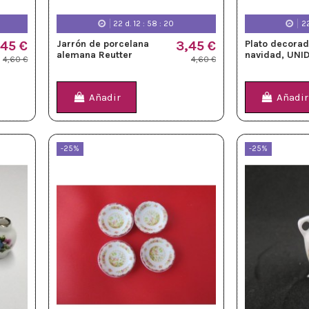
22
d.
12
:
58
:
18
2
,45 €
Jarrón de porcelana
3,45 €
Plato decora
alemana Reutter
navidad, UNI
4,60 €
4,60 €
Añadir
Añadir
-25%
-25%