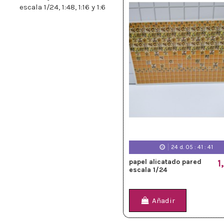
escala 1/24, 1:48, 1:16 y 1:6
24
d.
05
:
41
:
39
papel alicatado pared
1
escala 1/24
Añadir