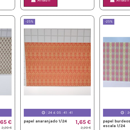
Añadir
Añadir
-25%
-25%
24
d.
05
:
41
:
39
2
,65 €
papel anaranjado 1/24
1,65 €
papel burdeos
escala 1/24
2,20 €
2,20 €