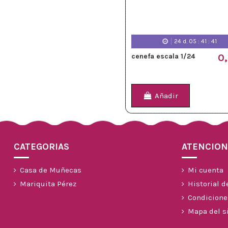
24
d.
05
:
41
:
39
cenefa escala 1/24
0
Añadir
CATEGORIAS
ATENCION
Casa de Muñecas
Mi cuenta
Mariquita Pérez
Historial d
Condicione
Mapa del si