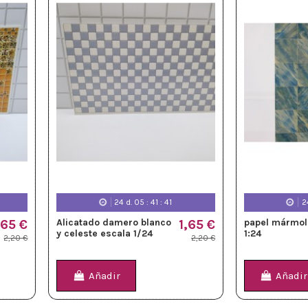
24
d.
05
:
41
:
39
2
,65 €
Alicatado damero blanco
1,65 €
papel mármol 
y celeste escala 1/24
1:24
2,20 €
2,20 €
Añadir
Añadir