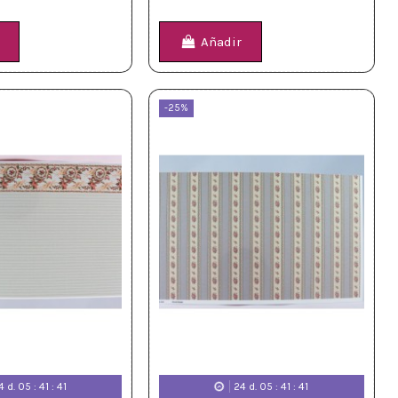
Añadir
-25%
4
d.
05
:
41
:
39
24
d.
05
:
41
:
39