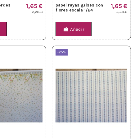
erdes
1,65 €
papel rayas grises con
1,65 €
flores escala 1/24
2,20 €
2,20 €
Añadir
-25%