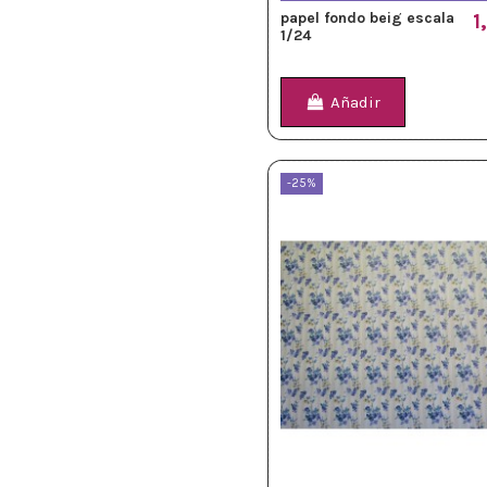
papel fondo beig escala
1
1/24
Añadir
-25%