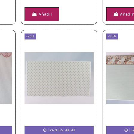
Añadir
Añadir
-25%
-25%
24
d.
05
:
41
:
39
2