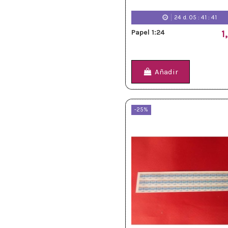
24
d.
05
:
41
:
39
Papel 1:24
1
Añadir
-25%