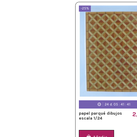
-25%
24
d.
05
:
41
:
39
papel parqué dibujos
2
escala 1/24