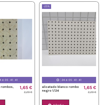
-25%
4
d.
05
:
41
:
39
24
d.
05
:
41
:
39
 rombos,
1,65 €
alicatado blanco rombo
1,65 €
negro 1/24
2,20 €
2,20 €