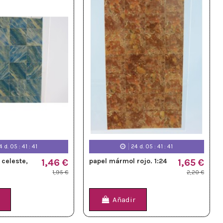
4
d.
05
:
41
:
39
24
d.
05
:
41
:
39
celeste,
1,46 €
papel mármol rojo. 1:24
1,65 €
1,95 €
2,20 €
Añadir