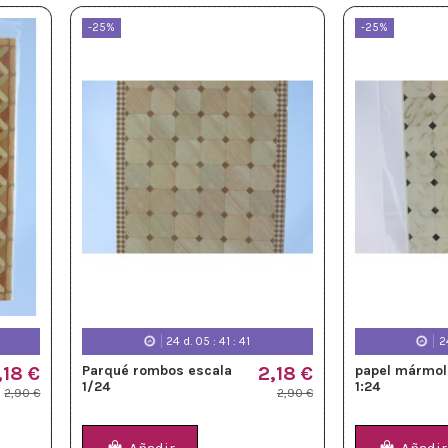
-25%
-25%
24
d.
05
:
41
:
39
2
,18 €
Parqué rombos escala
2,18 €
papel mármol
1/24
1:24
2,90 €
2,90 €