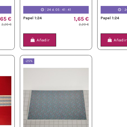
24
d.
05
:
41
:
39
2
,65 €
Papel 1:24
1,65 €
Papel 1:24
2,20 €
2,20 €
Añadir
Añadir
-25%