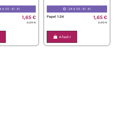
4
d.
05
:
41
:
39
24
d.
05
:
41
:
39
1,65 €
Papel 1:24
1,65 €
2,20 €
2,20 €
Añadir