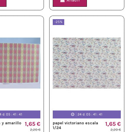
Añadir
-25%
4
d.
05
:
41
:
39
24
d.
05
:
41
:
39
 y amarillo
1,65 €
papel victoriano escala
1,65 €
1/24
2,20 €
2,20 €