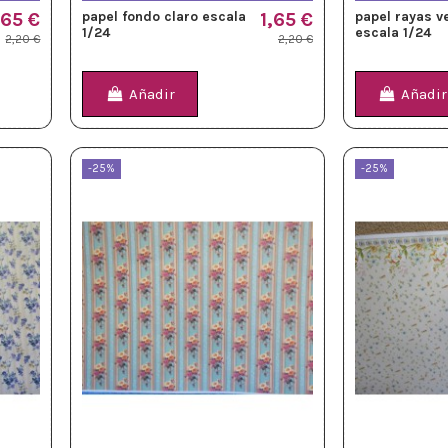
,65 €
papel fondo claro escala
1,65 €
papel rayas v
1/24
escala 1/24
2,20 €
2,20 €
Añadir
Añadir
-25%
-25%