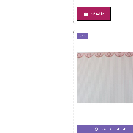
Añadir
-25%
24
d.
05
:
41
:
39