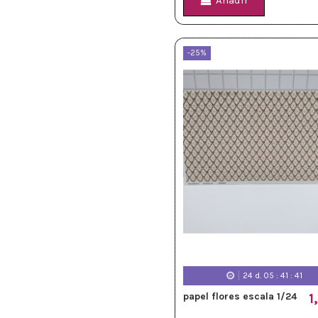
Añadir
-25%
24
d.
05
:
41
:
39
papel flores escala 1/24
1