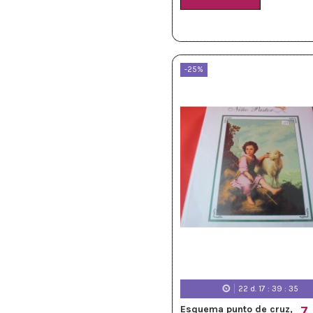
-25%
22
d.
17
:
39
:
33
Esquema punto de cruz,
7