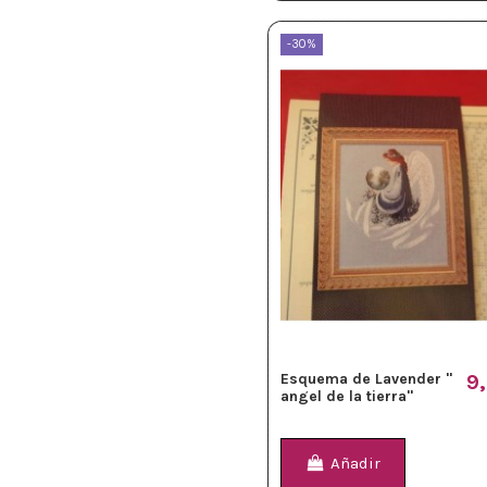
-30%
Esquema de Lavender "
9
angel de la tierra"
Añadir