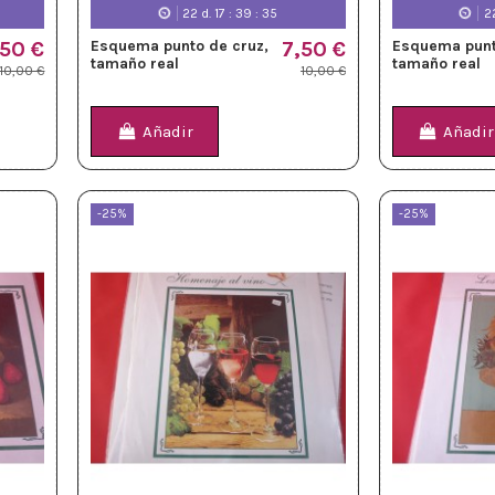
22
d.
17
:
39
:
33
2
,50 €
Esquema punto de cruz,
7,50 €
Esquema punt
tamaño real
tamaño real
10,00 €
10,00 €
Añadir
Añadir
-25%
-25%