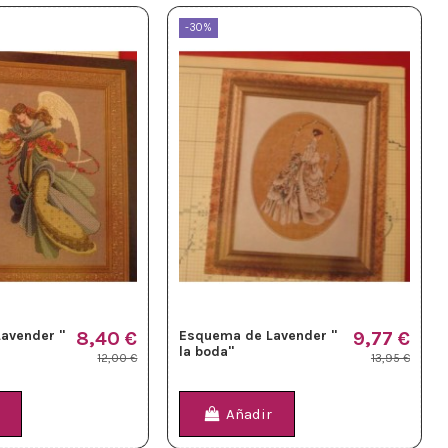
-30%
avender "
8,40 €
Esquema de Lavender "
9,77 €
la boda"
12,00 €
13,95 €
Añadir