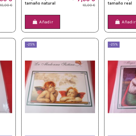
tamaño natural
tamaño real
10,00 €
10,00 €
Añadir
Añadir
-25%
-25%