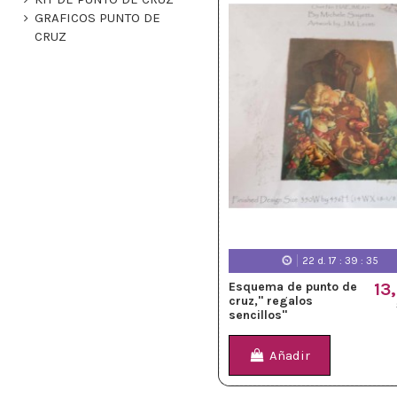
GRAFICOS PUNTO DE
CRUZ
22
d.
17
:
39
:
33
Esquema de punto de
13
cruz," regalos
sencillos"
Añadir