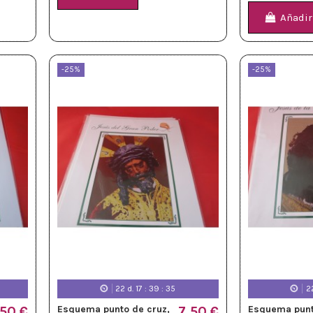
Añadir
-25%
-25%
22
d.
17
:
39
:
33
2
,50 €
Esquema punto de cruz,
7,50 €
Esquema punt