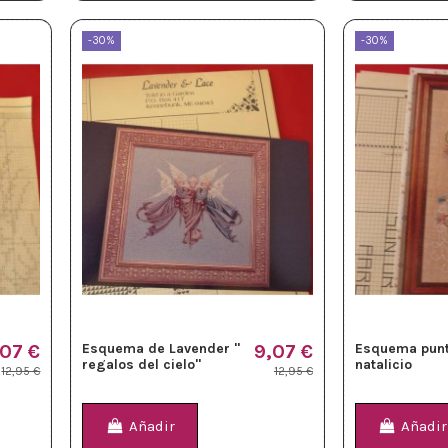
-30%
-30%
,07 €
Esquema de Lavender "
9,07 €
Esquema punt
regalos del cielo"
natalicio
12,95 €
12,95 €
Añadir
Añadir