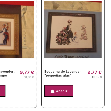
avender,
9,77 €
Esquema de Lavender
9,77 €
campo
"pequeñas alas"
13,95 €
13,95 €
Añadir