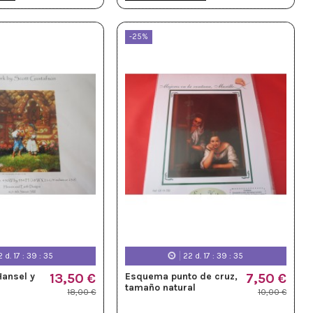
-25%
2
d.
17
:
39
:
33
22
d.
17
:
39
:
33
ansel y
13,50 €
Esquema punto de cruz,
7,50 €
tamaño natural
18,00 €
10,00 €