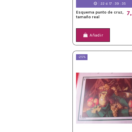
22
d.
17
:
39
:
33
Esquema punto de cruz,
7
tamaño real
Añadir
-25%