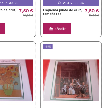
2
d.
17
:
39
:
33
22
d.
17
:
39
:
33
o de cruz,
7,50 €
Esquema punto de cruz,
7,50 €
tamaño real
10,00 €
10,00 €
Añadir
-25%