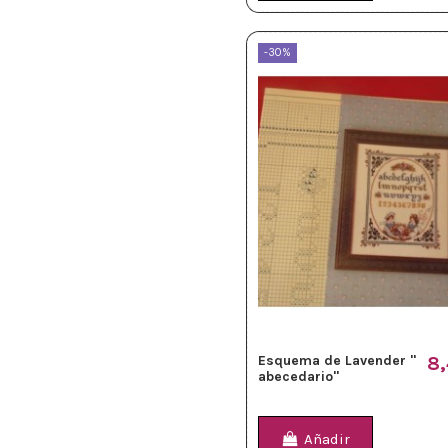
-30%
Esquema de Lavender "
8,
abecedario"
Añadir