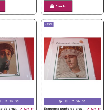
Añadir
-25%
2
d.
17
:
39
:
33
22
d.
17
:
39
:
33
o de cruz,
7,50 €
Esquema punto de cruz,
7,50 €