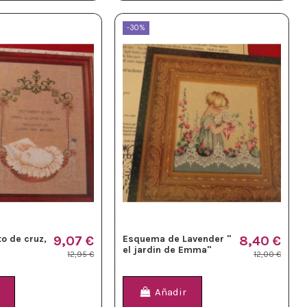
-30%
o de cruz,
9,07 €
Esquema de Lavender "
8,40 €
el jardin de Emma"
12,95 €
12,00 €
Añadir