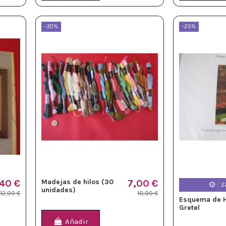
-30%
-25%
40 €
Madejas de hilos (30
7,00 €
2
unidades)
12,00 €
10,00 €
Esquema de H
Gretel
Añadir