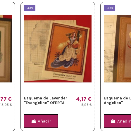
-30%
-30%
,77 €
Esquema de Lavender
4,17 €
Esquema de L
"Evangeline" OFERTA
Angelica"
13,95 €
5,95 €
Añadir
Añadir