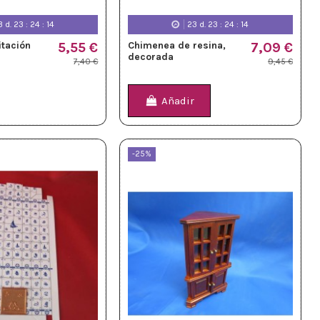
3
d.
23
:
24
:
12
23
d.
23
:
24
:
12
itación
5,55 €
Chimenea de resina,
7,09 €
decorada
7,40 €
9,45 €
Añadir
-25%