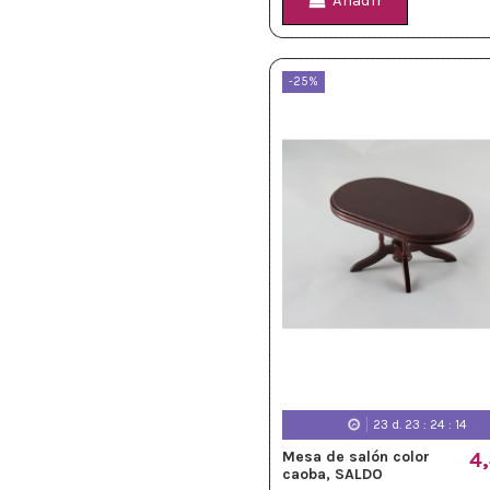
Añadir
-25%
23
d.
23
:
24
:
12
Mesa de salón color
4
caoba, SALDO