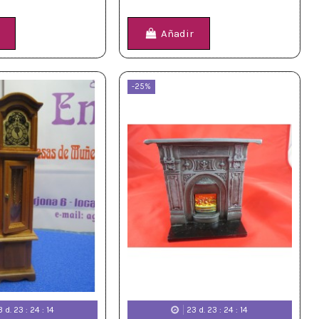
Añadir
-25%
3
d.
23
:
24
:
12
23
d.
23
:
24
:
12