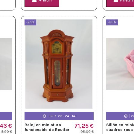
Añadir
Añadir
-25%
-25%
23
d.
23
:
24
:
12
2
,43 €
Reloj en miniatura
71,25 €
Sillón en mini
funcionable de Reutter
cuadros rosa
5,90 €
95,00 €