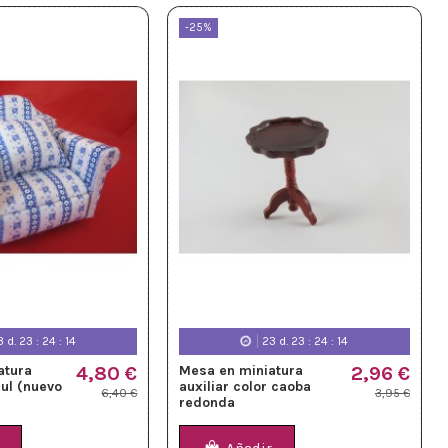
-25%
3
d.
23
:
24
:
12
23
d.
23
:
24
:
12
atura
4,80 €
Mesa en miniatura
2,96 €
ul (nuevo
auxiliar color caoba
6,40 €
3,95 €
redonda