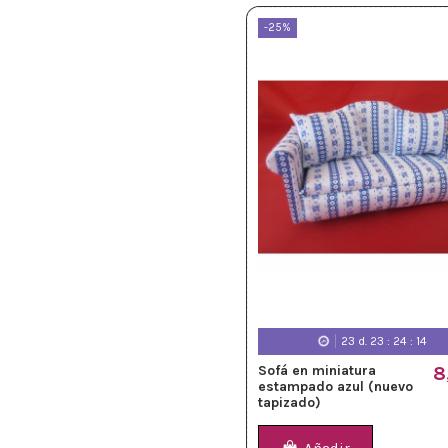
-25%
23
d.
23
:
24
:
12
Sofá en miniatura
8
estampado azul (nuevo
tapizado)