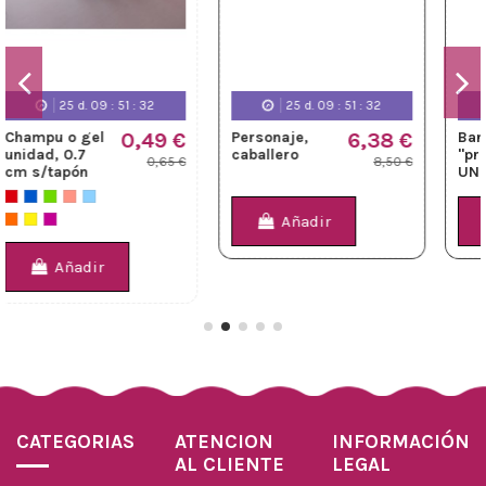
25
d.
09
:
51
:
32
25
d.
09
:
51
:
32
 €
Personaje,
6,38 €
Bandeja de
2,81 €
caballero
"pringa"
5 €
8,50 €
3,75 €
UNIDAD.
Añadir
Añadir
CATEGORIAS
ATENCION
INFORMACIÓN
AL CLIENTE
LEGAL