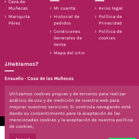
Casa de
Muñecas
Mi cuenta
Aviso legal
Mariquita
Historial de
Política de
Pérez
pedidos
Privacidad
Condiciones
Política de
Generales de
cookies
Venta
Mapa del sitio
¿Hablamos?
Ensueño · Casa de las Muñecas
604 299 558
Utilizamos cookies propias y de terceros para realizar
análisis de uso y de medición de nuestra web para
info@casadelasmunecas.com
mejorar nuestros servicios. Si continúa navegando está
dando su consentimiento para la aceptación de las
mencionadas cookies y la aceptación de nuestra política
de cookies,
© 2026 · Hecho con ♥ por Jose Pina y StudioCreativo3D
Añadir