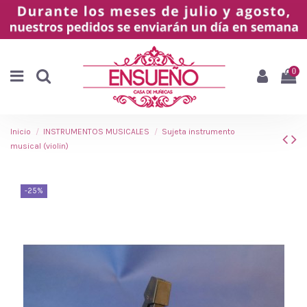
0
Inicio
INSTRUMENTOS MUSICALES
Sujeta instrumento
musical (violin)
-25%