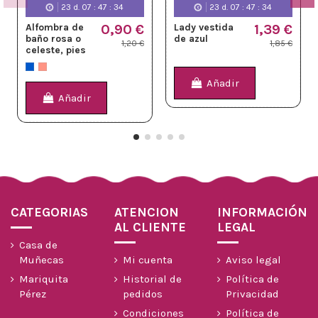
23
d.
07
:
47
:
34
23
d.
07
:
47
:
34
2
 vestida
1,39 €
Lady rosa
1,39 €
Busto de
zul
Chopin
1,85 €
1,85 €
Añadir
Añadir
Añ
CATEGORIAS
ATENCION
INFORMACIÓN
AL CLIENTE
LEGAL
Casa de
Muñecas
Mi cuenta
Aviso legal
Mariquita
Historial de
Política de
Pérez
pedidos
Privacidad
Condiciones
Política de